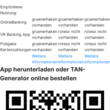
Empfohlene
Nutzung:
gruenerhaken
gruenerhaken
gruenerhaken
OnlineBanking
vorhanden
vorhanden
vorhanden
gruenerhaken
rotesx
nicht
rotesx
nicht
VR Banking App
vorhanden
vorhanden
vorhanden
Freigabe
gruenerhaken
rotesx
nicht
rotesx
nicht
Kartenzahlungen
vorhanden
vorhanden
vorhanden
Weitere
Weitere
Weitere
Informationen
Informationen
Informatione
App herunterladen oder TAN-
Generator online bestellen