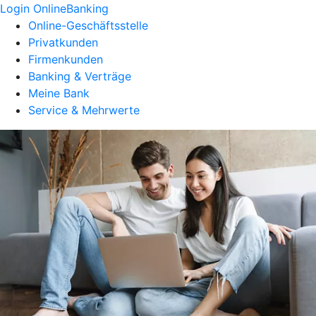
Login OnlineBanking
Online-Geschäftsstelle
Privatkunden
Firmenkunden
Banking & Verträge
Meine Bank
Service & Mehrwerte