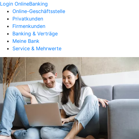
Login OnlineBanking
Online-Geschäftsstelle
Privatkunden
Firmenkunden
Banking & Verträge
Meine Bank
Service & Mehrwerte