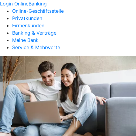
Login OnlineBanking
Online-Geschäftsstelle
Privatkunden
Firmenkunden
Banking & Verträge
Meine Bank
Service & Mehrwerte