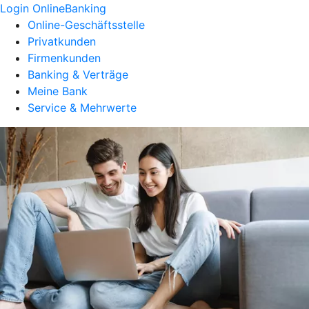
Login OnlineBanking
Online-Geschäftsstelle
Privatkunden
Firmenkunden
Banking & Verträge
Meine Bank
Service & Mehrwerte