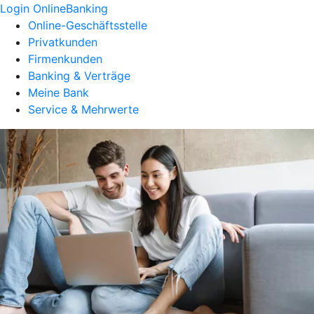
Login OnlineBanking
Online-Geschäftsstelle
Privatkunden
Firmenkunden
Banking & Verträge
Meine Bank
Service & Mehrwerte