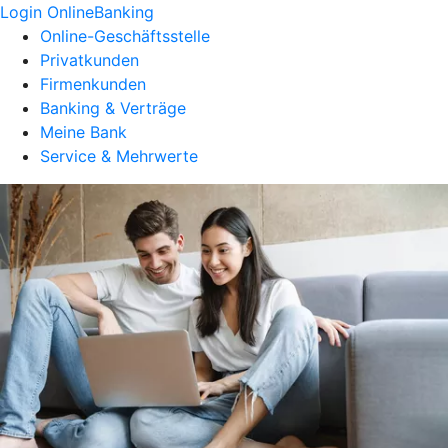
Login OnlineBanking
Online-Geschäftsstelle
Privatkunden
Firmenkunden
Banking & Verträge
Meine Bank
Service & Mehrwerte