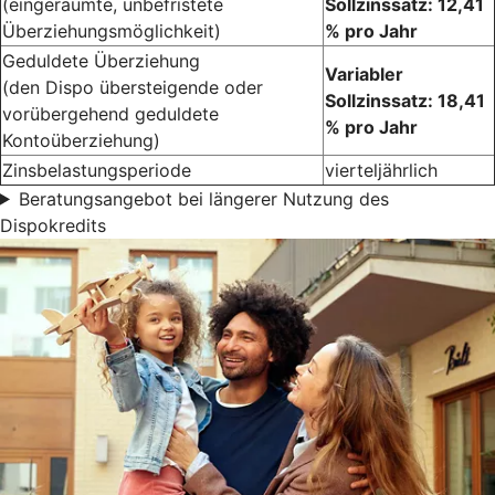
(eingeräumte, unbefristete
Sollzinssatz: 12,41
Überziehungsmöglichkeit)
% pro Jahr
Geduldete Überziehung
Variabler
(den Dispo übersteigende oder
Sollzinssatz: 18,41
vorübergehend geduldete
% pro Jahr
Kontoüberziehung)
Zinsbelastungsperiode
vierteljährlich
Beratungsangebot bei längerer Nutzung des
Dispokredits