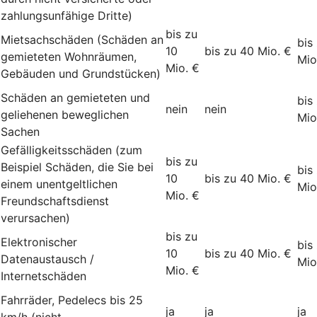
zahlungsunfähige Dritte)
bis zu
Mietsachschäden (Schäden an
bis
10
bis zu 40 Mio. €
gemieteten Wohnräumen,
Mio
Mio. €
Gebäuden und Grundstücken)
Schäden an gemieteten und
bis
nein
nein
geliehenen beweglichen
Mio
Sachen
Gefälligkeitsschäden (zum
bis zu
Beispiel Schäden, die Sie bei
bis
10
bis zu 40 Mio. €
einem unentgeltlichen
Mio
Mio. €
Freundschaftsdienst
verursachen)
bis zu
Elektronischer
bis
10
bis zu 40 Mio. €
Datenaustausch /
Mio
Mio. €
Internetschäden
Fahrräder, Pedelecs bis 25
ja
ja
ja
km/h (nicht