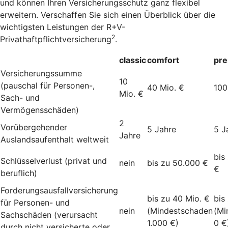
und können Ihren Versicherungsschutz ganz flexibel
erweitern. Verschaffen Sie sich einen Überblick über die
wichtigsten Leistungen der R+V-
2
Privathaftpflichtversicherung
.
classic
comfort
pr
Versicherungssumme
10
(pauschal für Personen-,
40 Mio. €
100
Mio. €
Sach- und
Vermögensschäden)
2
Vorübergehender
5 Jahre
5 J
Jahre
Auslandsaufenthalt weltweit
bis
Schlüsselverlust (privat und
nein
bis zu 50.000 €
€
beruflich)
Forderungsausfallversicherung
bis zu 40 Mio. €
bis
für Personen- und
nein
(Mindestschaden
(Mi
Sachschäden (verursacht
1.000 €)
0 €
durch nicht versicherte oder