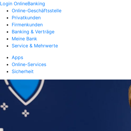
Login OnlineBanking
Online-Geschäftsstelle
Privatkunden
Firmenkunden
Banking & Verträge
Meine Bank
Service & Mehrwerte
Apps
Online-Services
Sicherheit