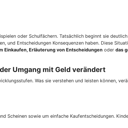
spielen oder Schulfächern. Tatsächlich beginnt sie deutlich
rden, und Entscheidungen Konsequenzen haben. Diese Situat
m Einkaufen, Erläuterung von Entscheidungen
oder
das 
 der Umgang mit Geld verändert
cklungsstufen. Was sie verstehen und leisten können, verän
und Scheinen sowie um einfache Kaufentscheidungen. Kinde