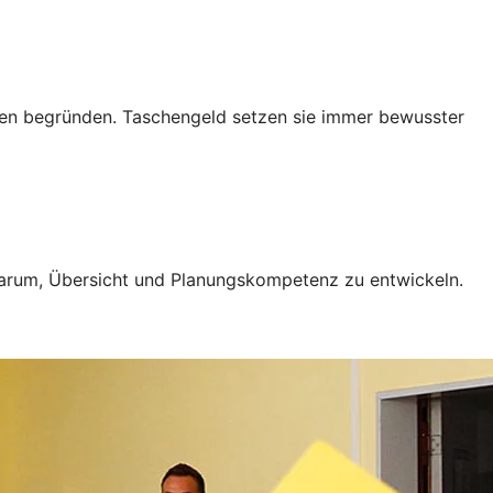
ngen begründen. Taschengeld setzen sie immer bewusster
 darum, Übersicht und Planungskompetenz zu entwickeln.