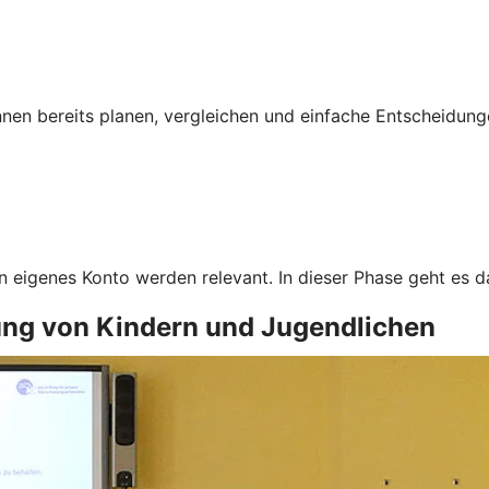
nnen bereits planen, vergleichen und einfache Entscheidu
in eigenes Konto werden relevant. In dieser Phase geht es
ung von Kindern und Jugendlichen