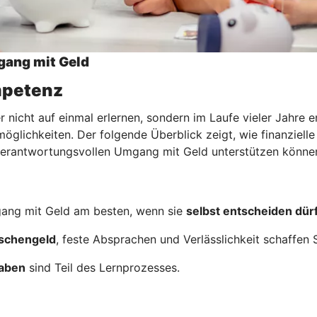
gang mit Geld
ompetenz
nicht auf einmal erlernen, sondern im Laufe vieler Jahre e
glichkeiten. Der folgende Überblick zeigt, wie finanzielle
m verantwortungsvollen Umgang mit Geld unterstützen könne
ang mit Geld am besten, wenn sie
selbst entscheiden dür
schengeld
, feste Absprachen und Verlässlichkeit schaffen S
gaben
sind Teil des Lernprozesses.