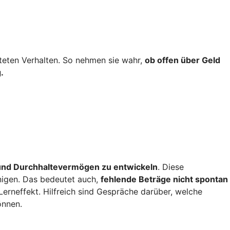
hteten Verhalten. So nehmen sie wahr,
ob offen über Geld
.
 und Durchhaltevermögen zu entwickeln
. Diese
unigen. Das bedeutet auch,
fehlende Beträge nicht spontan
Lerneffekt. Hilfreich sind Gespräche darüber, welche
önnen.