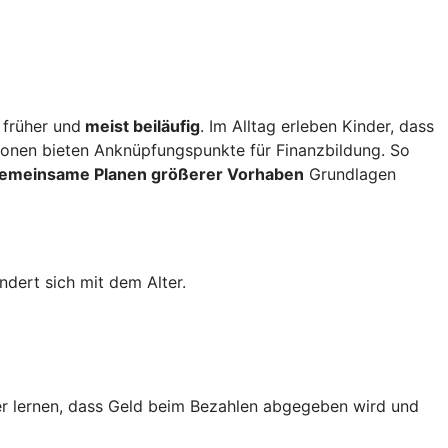
 früher und
meist beiläufig
. Im Alltag erleben Kinder, dass
ionen bieten Anknüpfungspunkte für Finanzbildung. So
gemeinsame Planen größerer Vorhaben
Grundlagen
dert sich mit dem Alter.
r lernen, dass Geld beim Bezahlen abgegeben wird und