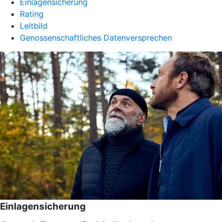
Einlagensicherung
Rating
Leitbild
Genossenschaftliches Datenversprechen
Einlagensicherung